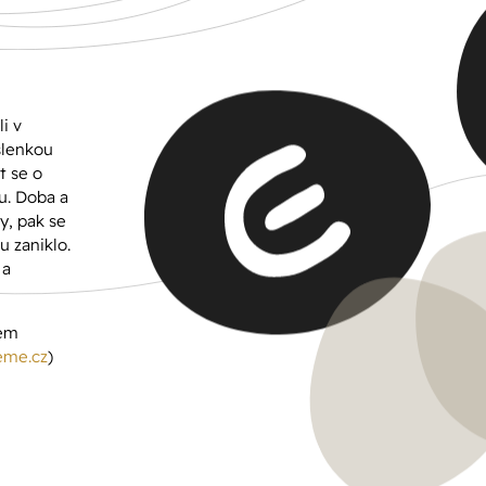
i v
šlenkou
t se o
u. Doba a
y, pak se
 zaniklo.
 a
šem
eme.cz
)