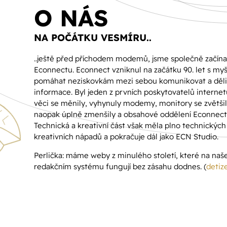
O NÁS
NA POČÁTKU VESMÍRU..
..ještě před příchodem modemů, jsme společně začínal
Econnectu. Econnect vzniknul na začátku 90. let s my
pomáhat neziskovkám mezi sebou komunikovat a děli
informace. Byl jeden z prvních poskytovatelů internet
věci se měnily, vyhynuly modemy, monitory se zvětšil
naopak úplně zmenšily a obsahové oddělení Econnectu
Technická a kreativní část však měla plno technických
kreativních nápadů a pokračuje dál jako ECN Studio.
Perlička: máme weby z minulého století, které na na
redakčním systému fungují bez zásahu dodnes. (
detiz