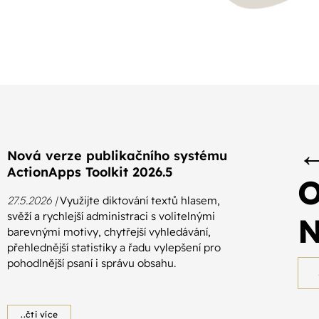
Nová verze publikačního systému
ActionApps Toolkit 2026.5
O
27.5.2026 |
Využijte diktování textů hlasem,
svěží a rychlejší administraci s volitelnými
N
barevnými motivy, chytřejší vyhledávání,
přehlednější statistiky a řadu vylepšení pro
pohodlnější psaní i správu obsahu.
..čti více